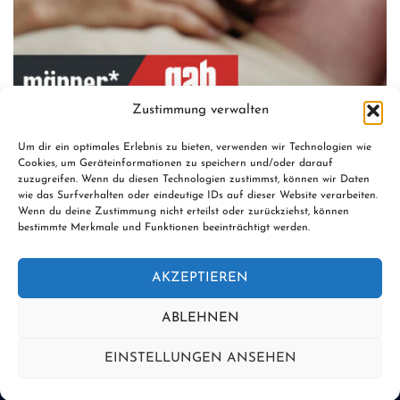
Zustimmung verwalten
Toni Lietzow ist zertifizierter Paartherapeut und
Um dir ein optimales Erlebnis zu bieten, verwenden wir Technologien wie
Sexualberater mit eigener Praxis in Offenbach. Wie es zu
Cookies, um Geräteinformationen zu speichern und/oder darauf
zuzugreifen. Wenn du diesen Technologien zustimmst, können wir Daten
dem Namen „Hypnoqueer“ gekommen ist und welchen […]
wie das Surfverhalten oder eindeutige IDs auf dieser Website verarbeiten.
Wenn du deine Zustimmung nicht erteilst oder zurückziehst, können
bestimmte Merkmale und Funktionen beeinträchtigt werden.
AKZEPTIEREN
ABLEHNEN
EINSTELLUNGEN ANSEHEN
© 2026 hypno queer. Stolz präsentiert von
Sydney