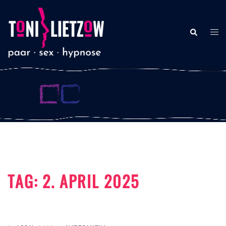
Zum
Inhalt
Suche
springen
Men
ums
TAG:
2. APRIL 2025